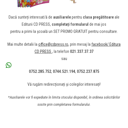
Dacă sunteți interesat/ă de
auxiliarele
pentru
clasa pregătitoare
ale
Editurii CD PRESS,
completați formularul
de mai jos
pentru a primi la școală un SET PROMO GRATUIT pentru consultare.
Mai multe detalii la
office@cdpress.ro
, prin mesaj la
facebook/ Editura
CD PRESS
, la telefon
021.337.37.37
sau
0752.285.752
,
0744.521.194
,
0752.237.875
Vă rugăm redirecționați și colegilor interesați!
*Auxiliarele vor fi expediate în limita stocului disponibil, în ordinea solicitărilor
sosite prin completarea formularului.